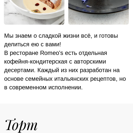
Итальянские кондитеры готовы воплотить
вашу мечту в реальность, создав
идеальный торт по вашему дизайну и
вкусовым предпочтениям.
Вы можете выбрать из множества
вариантов, начинок, декора и форм. Торт
станет звездой любого праздника,
привлекая внимание всех гостей. Вы
можете быть уверены, что торт будет сделан
с исключительной тщательностью и
любовью, чтобы сделать праздник
незабываемым.