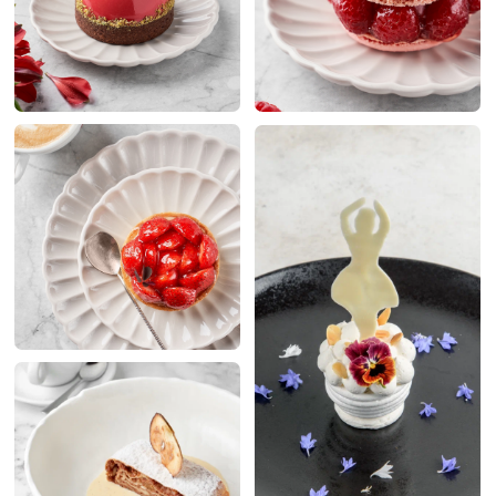
Мы знаем о сладкой жизни всё, и готовы
делиться ею с вами!
В ресторане Romeo's есть отдельная
кофейня-кондитерская с авторскими
десертами. Каждый из них разработан на
основе семейных итальянских рецептов, но
в современном исполнении.
Торт
ПО ВАШЕМУ
ПРОЕКТУ